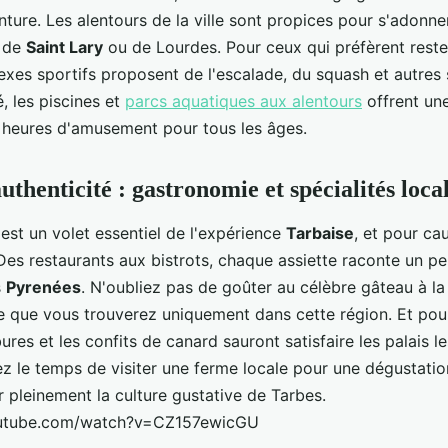
nture. Les alentours de la ville sont propices pour s'adonn
s de
Saint Lary
ou de Lourdes. Pour ceux qui préfèrent rester
exes sportifs proposent de l'escalade, du squash et autres
, les piscines et
parcs aquatiques aux alentours
offrent un
s heures d'amusement pour tous les âges.
uthenticité : gastronomie et spécialités loca
est un volet essentiel de l'expérience
Tarbaise
, et pour cau
 Des restaurants aux bistrots, chaque assiette raconte un pe
s
Pyrenées
. N'oubliez pas de goûter au célèbre gâteau à la
ée que vous trouverez uniquement dans cette région. Et pou
bures et les confits de canard sauront satisfaire les palais le
ez le temps de visiter une ferme locale pour une dégustati
 pleinement la culture gustative de Tarbes.
outube.com/watch?v=CZ157ewicGU