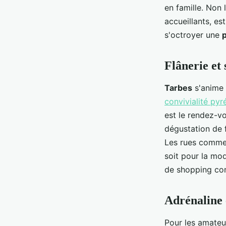
en famille. Non 
accueillants, es
s'octroyer une
p
Flânerie et
Tarbes
s'anime 
convivialité py
est le rendez-v
dégustation de 
Les rues comme
soit pour la mod
de shopping c
Adrénaline e
Pour les amateu