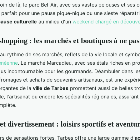
loin de là, le parc Bel-Air, avec ses vastes pelouses et ses
t parfait pour une pause pique-nique ou une sieste réparatri
ause culturelle
au milieu d'un
weekend chargé en découve
 shopping : les marchés et boutiques à ne p
au rythme de ses marchés, reflets de la vie locale et symbo
rénéenne
. Le marché Marcadieu, avec ses étals riches en prod
ous incontournable pour les gourmands. Déambuler dans les 
fromages et achats de souvenirs artisanaux, est une expér
rçantes de la
ville de Tarbes
promettent aussi de belles tro
e, l'artisanat ou encore les spécialités régionales, assuran
omplète.
t divertissement : loisirs sportifs et aventu
rs de sensations fortes, Tarbes offre une large gamme d'
ac