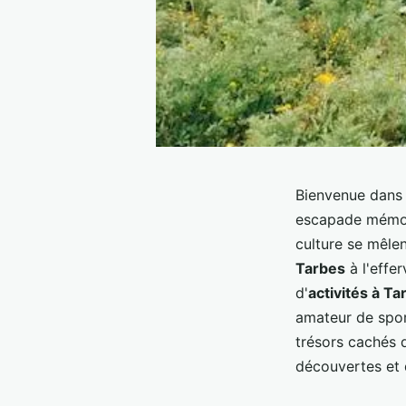
Bienvenue dans 
escapade mémor
culture se mêlen
Tarbes
à l'effe
d'
activités à Ta
amateur de spor
trésors cachés d
découvertes et d