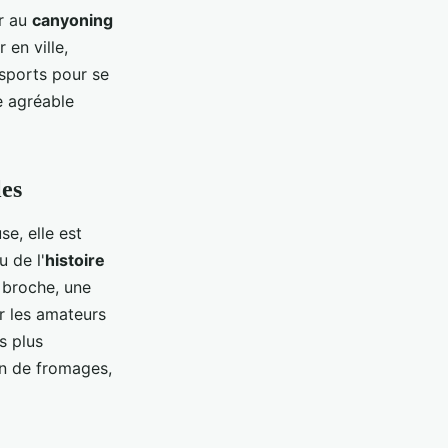
er au
canyoning
 en ville,
 sports pour se
e agréable
les
se, elle est
u de l'
histoire
 broche, une
r les amateurs
s plus
on de fromages,