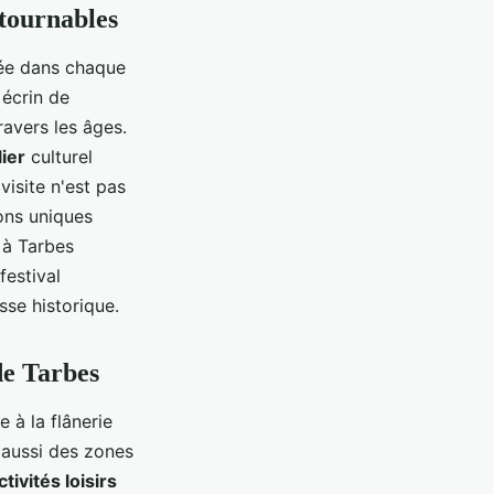
ntournables
avée dans chaque
 écrin de
ravers les âges.
lier
culturel
visite n'est pas
ions uniques
à Tarbes
estival
esse historique.
de Tarbes
e à la flânerie
 aussi des zones
ctivités loisirs