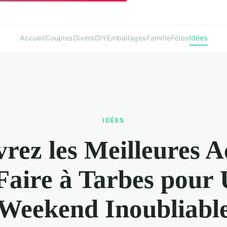
Accueil
Couples
Divers
DIY
Emballages
Famille
Fêtes
Idées
IDÉES
rez les Meilleures Ac
Faire à Tarbes pour
Weekend Inoubliabl