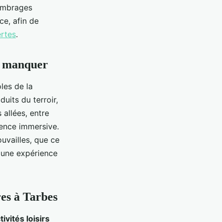
 ombrages
ce, afin de
rtes
.
as manquer
les de la
uits du terroir,
allées, entre
ience immersive.
uvailles, que ce
t une expérience
res à Tarbes
tivités loisirs