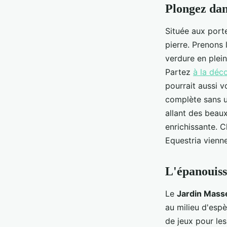
Plongez dans
Située aux por
pierre. Prenons 
verdure en plein
Partez
à la déc
pourrait aussi v
complète sans 
allant des beaux
enrichissante.
Equestria vienn
L'épanouiss
Le
Jardin Mass
au milieu d'esp
de jeux pour les