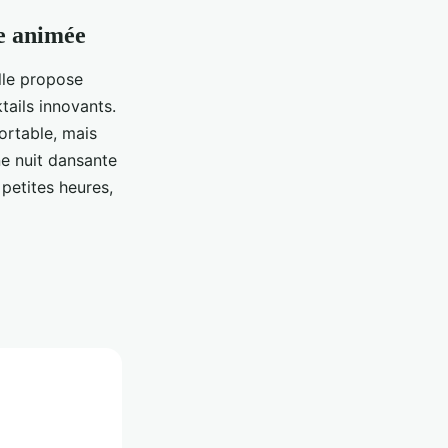
ée animée
lle propose
tails innovants.
rtable, mais
une nuit dansante
petites heures,