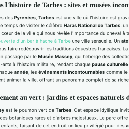
 l'histoire de Tarbes : sites et musées inco
tes des
Pyrenées
,
Tarbes
est une ville où l'histoire est gr
le temps de visiter le célèbre
Haras National de Tarbes
, un
 cœur de la ville qui nous révèle l'importance du cheval à t
ouverte d'un bar à hache à Tarbe
une ville sensuelle. Un
ate
ous faire redécouvrir les traditions équestres françaises. La 
un passage par le
Musée Massey
, qui heberge des collect
-arts à l'histoire militaire, rendant chaque
pause culturelle
 Chaque
année
, les
événements incontournables
comme le f
ent animer la ville, offrant un panorama complet de sa rich
ement au vert : jardins et espaces naturels 
ey
est le poumon vert de
Tarbes
. Cet espace idyllique invit
èces botaniques rares et d'arbres majestueux. Le parc offre
 enfants, faisant de cet endroit un lieu privilégié pour des
a