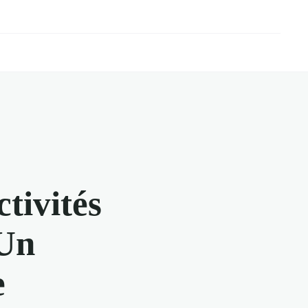
tivités
 Un
e