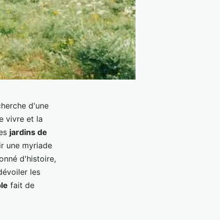
cherche d'une
de vivre et la
des
jardins de
ir une myriade
nné d'histoire,
évoiler les
ble
fait de