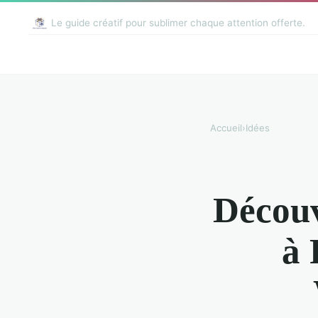
Le guide créatif pour sublimer chaque attention offerte.
Accueil
›
Idées
Découv
à 