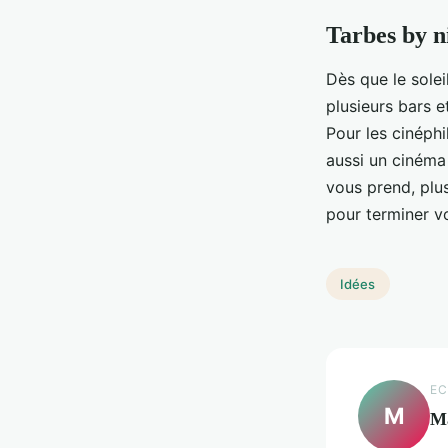
Tarbes by n
Dès que le solei
plusieurs bars e
Pour les cinéphi
aussi un cinéma
vous prend, plus
pour terminer vo
Idées
EC
M
M